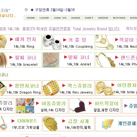
★ 8월 카드 무이자할부
★ 구정연휴 2월14일~2월18
일
★ 골드조아 앱 출시기념
★ 선택사항에 18k주문시
★ 8月 행사 12% 대박할인쿠
폰 행사