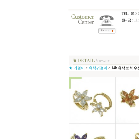
TEL.
010-
월~금 : 11:
★ 귀걸이
>
유색귀걸이
>
14k 유색보석 수선