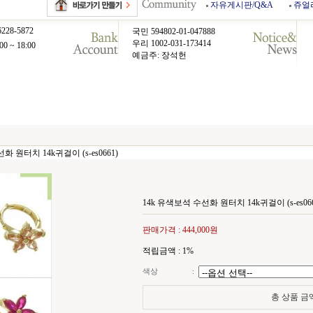
자유게시판/Q&A
쥬얼
6228-5872
국민 594802-01-047888
우리 1002-031-173414
00 ~ 18:00
예금주: 장석헌
화 원터치 14k귀걸이 (s-es0661)
14k 유색보석 수선화 원터치 14k귀걸이 (s-es066
판매가격 :
444,000원
적립금액 :
1%
색상
:
총 상품 금