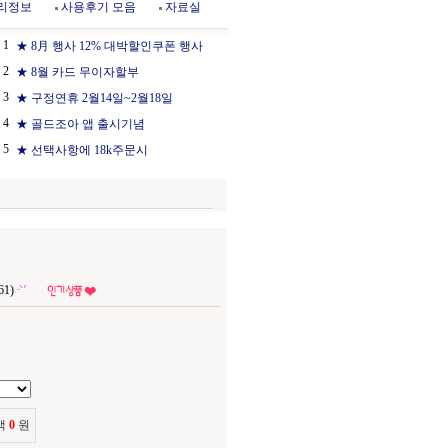
리정보
사용후기 모음
자료실
1
★ 8月 행사 12% 대박할인쿠폰 행사
2
★ 8월 카드 무이자할부
3
★ 구정연휴 2월14일~2월18일
4
★ 골드조아 앱 출시기념
5
★ 선택사항에 18k주문시
1)
액
0
원