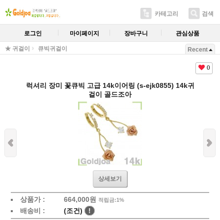
카테고리
검색
로그인
마이페이지
장바구니
관심상품
★ 귀걸이
큐빅귀걸이
Recent
0
럭셔리 장미 꽃큐빅 고급 14k이어링 (s-ejk0855) 14k귀
걸이 골드조아
상세보기
상품가 :
664,000
원
적립금:1%
배송비 :
(조건)
!