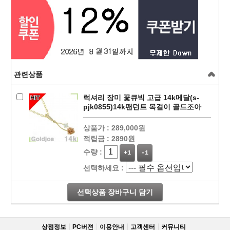
관련상품
럭셔리 장미 꽃큐빅 고급 14k메달(s-
pjk0855)14k팬던트 목걸이 골드조아
상품가 :
289,000원
적립금 :
2890원
수량 :
+1
-1
선택하세요 :
선택상품 장바구니 담기
상점정보
PC버젼
이용안내
고객센터
커뮤니티