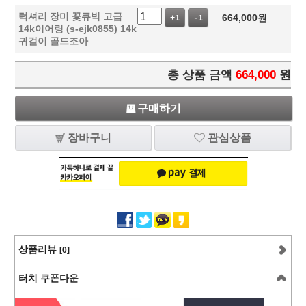
럭셔리 장미 꽃큐빅 고급
664,000
원
+1
-1
14k이어링 (s-ejk0855) 14k
귀걸이 골드조아
총 상품 금액
664,000
원
구매하기
장바구니
관심상품
상품리뷰
[0]
터치 쿠폰다운