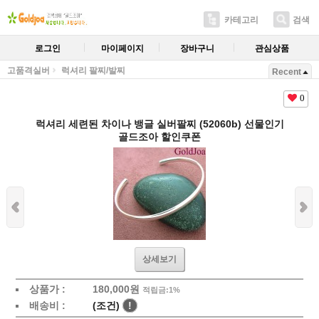
카테고리
검색
로그인
마이페이지
장바구니
관심상품
고품격실버
럭셔리 팔찌/발찌
Recent
0
럭셔리 세련된 차이나 뱅글 실버팔찌 (52060b) 선물인기
골드조아 할인쿠폰
상세보기
상품가 :
180,000원
적립금:1%
배송비 :
(조건)
!