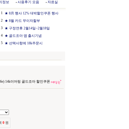
리정보
사용후기 모음
자료실
1
★ 8月 행사 12% 대박할인쿠폰 행사
2
★ 8월 카드 무이자할부
3
★ 구정연휴 2월14일~2월18일
4
★ 골드조아 앱 출시기념
5
★ 선택사항에 18k주문시
066e) 14k이어링 골드조아 할인쿠폰
액
0
원