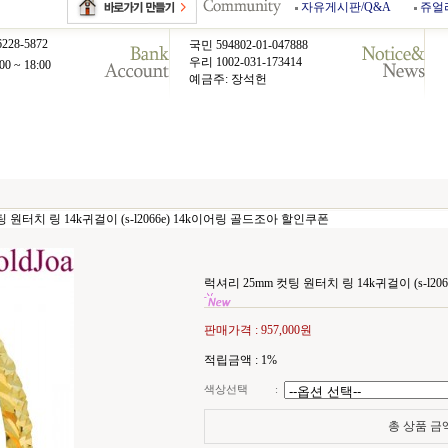
자유게시판/Q&A
쥬얼
6228-5872
국민 594802-01-047888
우리 1002-031-173414
00 ~ 18:00
예금주: 장석헌
 원터치 링 14k귀걸이 (s-l2066e) 14k이어링 골드조아 할인쿠폰
럭셔리 25mm 컷팅 원터치 링 14k귀걸이 (s-l2
판매가격 :
957,000원
적립금액 :
1%
색상선택
:
총 상품 금