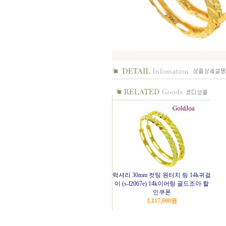
럭셔리 30mm 컷팅 원터치 링 14k귀걸
이 (s-l2067e) 14k이어링 골드조아 할
인쿠폰
1,117,000
원