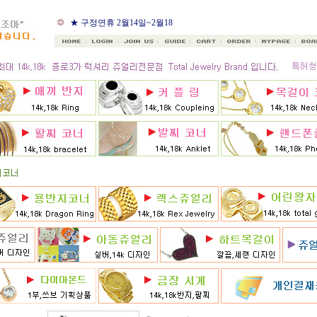
★ 구정연휴 2월14일~2월18
일
★ 골드조아 앱 출시기념
★ 선택사항에 18k주문시
★ 8月 행사 12% 대박할인쿠
폰 행사