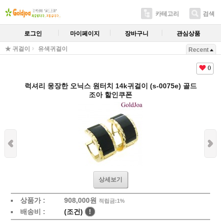
카테고리
검색
로그인
마이페이지
장바구니
관심상품
★ 귀걸이
유색귀걸이
Recent
0
럭셔리 웅장한 오닉스 원터치 14k귀걸이 (s-0075e) 골드
조아 할인쿠폰
상세보기
상품가 :
908,000원
적립금:1%
배송비 :
(조건)
!