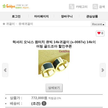
카테고리
검색
로그인
마이페이지
장바구니
관심상품
★ 귀걸이
유색귀걸이
Recent
0
럭셔리 오닉스 원터치 큐빅 14k귀걸이 (s-0087e) 14k이
어링 골드조아 할인쿠폰
상세보기
상품가 :
772,000원
적립금:1%
배송비 :
(조건)
!