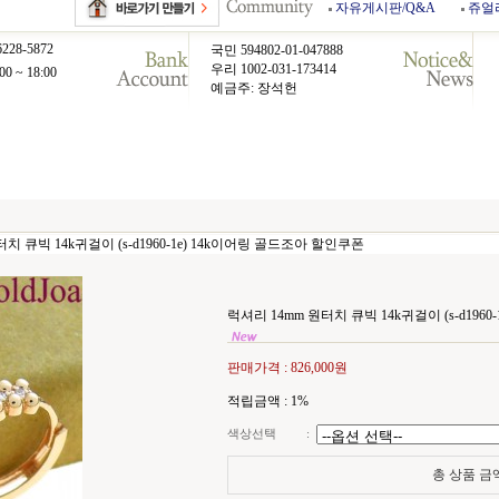
자유게시판/Q&A
쥬얼
6228-5872
국민 594802-01-047888
우리 1002-031-173414
00 ~ 18:00
예금주: 장석헌
치 큐빅 14k귀걸이 (s-d1960-1e) 14k이어링 골드조아 할인쿠폰
럭셔리 14mm 원터치 큐빅 14k귀걸이 (s-d196
판매가격 :
826,000원
적립금액 :
1%
색상선택
:
총 상품 금