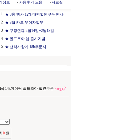
리정보
사용후기 모음
자료실
1
★ 8月 행사 12% 대박할인쿠폰 행사
2
★ 8월 카드 무이자할부
3
★ 구정연휴 2월14일~2월18일
4
★ 골드조아 앱 출시기념
5
★ 선택사항에 18k주문시
0-1e) 14k이어링 골드조아 할인쿠폰
액
0
원