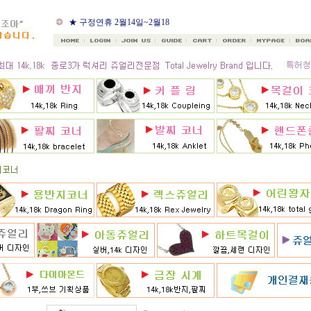
★ 8월 카드 무이자할부
★ 구정연휴 2월14일~2월18
일
★ 골드조아 앱 출시기념
★ 선택사항에 18k주문시
★ 8月 행사 12% 대박할인쿠
폰 행사