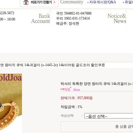
자유게시판/Q&A
쥬얼
6228-5872
국민 594802-01-047888
우리 1002-031-173414
00 ~ 18:00
예금주: 장석헌
 원터치 큐빅 14k귀걸이 (s-1445-2e) 14k이어링 골드조아 할인쿠폰
럭셔리 독특한 양면 원터치 큐빅 14k귀걸이 (s-1
판매가격 :
957,000원
적립금액 :
1%
색상선택
:
총 상품 금