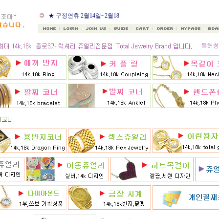
★ 8월 카드 무이자할부
★ 구정연휴 2월14일~2월18
일
★ 골드조아 앱 출시기념
★ 선택사항에 18k주문시
★ 8月 행사 12% 대박할인쿠
폰 행사