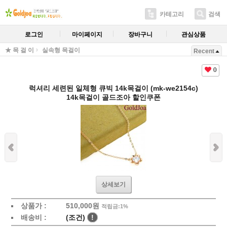
카테고리
검색
로그인
마이페이지
장바구니
관심상품
★ 목 걸 이
실속형 목걸이
Recent
0
럭셔리 세련된 일체형 큐빅 14k목걸이 (mk-we2154c)
14k목걸이 골드조아 할인쿠폰
상세보기
상품가 :
510,000원
적립금:1%
배송비 :
(조건)
!