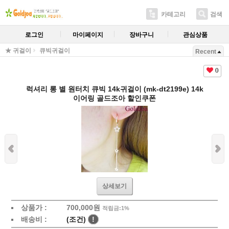
카테고리
검색
로그인
마이페이지
장바구니
관심상품
★ 귀걸이
큐빅귀걸이
Recent
0
럭셔리 롱 별 원터치 큐빅 14k귀걸이 (mk-dt2199e) 14k
이어링 골드조아 할인쿠폰
상세보기
상품가 :
700,000원
적립금:1%
배송비 :
(조건)
!