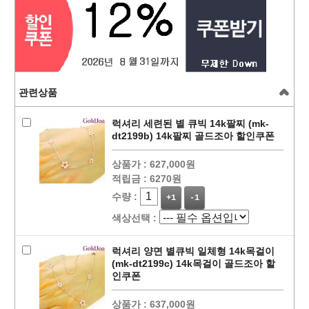
관련상품
럭셔리 세련된 별 큐빅 14k팔찌 (mk-
dt2199b) 14k팔찌 골드조아 할인쿠폰
상품가 :
627,000원
적립금 :
6270원
수량 :
+1
-1
색상선택 :
럭셔리 양면 별큐빅 일체형 14k목걸이
(mk-dt2199c) 14k목걸이 골드조아 할
인쿠폰
상품가 :
637,000원