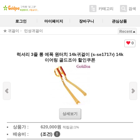
카테고리
검색
로그인
마이페이지
장바구니
관심상품
★ 귀걸이
민성귀걸이
Recent
0
럭셔리 3줄 롱 에폭 원터치 14k귀걸이 (s-se1717r) 14k
이어링 골드조아 할인쿠폰
상세보기
상품가 :
620,000원
적립금:1%
배송비 :
(조건)
!