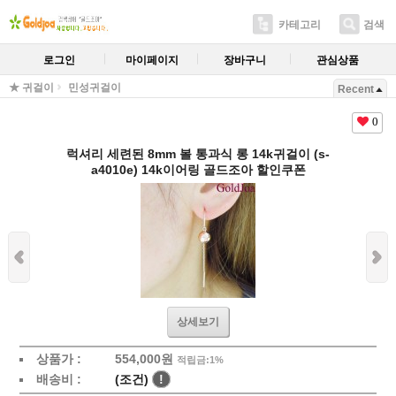
카테고리
검색
로그인
마이페이지
장바구니
관심상품
★ 귀걸이
민성귀걸이
Recent
0
럭셔리 세련된 8mm 볼 통과식 롱 14k귀걸이 (s-
a4010e) 14k이어링 골드조아 할인쿠폰
상세보기
상품가 :
554,000원
적립금:1%
배송비 :
(조건)
!