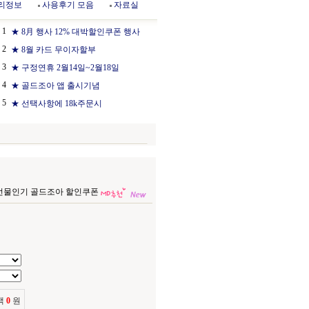
리정보
사용후기 모음
자료실
1
★ 8月 행사 12% 대박할인쿠폰 행사
2
★ 8월 카드 무이자할부
3
★ 구정연휴 2월14일~2월18일
4
★ 골드조아 앱 출시기념
5
★ 선택사항에 18k주문시
r) 선물인기 골드조아 할인쿠폰
액
0
원