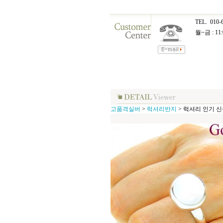
TEL.
010-
월~금 : 11:
고품격실버
>
럭셔리반지
>
럭셔리 인기 신상