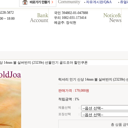
자유게시판/Q&A
쥬얼
6228-5872
국민 594802-01-047888
우리 1002-031-173414
00 ~ 18:00
예금주: 장석헌
 14mm 볼 실버반지 (23239r) 선물인기 골드조아 할인쿠폰
럭셔리 인기 신상 14mm 볼 실버반지 (23239
판매가격 :
179,000원
적립금액 :
1%
제품선택
:
포장선택
:
총 상품 금