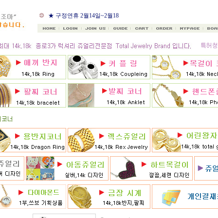
★ 8월 카드 무이자할부
★ 구정연휴 2월14일~2월18
일
★ 골드조아 앱 출시기념
★ 선택사항에 18k주문시
★ 8月 행사 12% 대박할인쿠
폰 행사