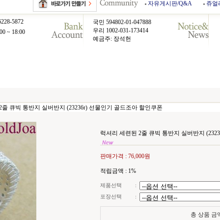
자유게시판/Q&A
쥬얼
6228-5872
국민 594802-01-047888
우리 1002-031-173414
00 ~ 18:00
예금주: 장석헌
2줄 큐빅 통반지 실버반지 (23236r) 선물인기 골드조아 할인쿠폰
럭셔리 세련된 2줄 큐빅 통반지 실버반지 (232
판매가격 :
76,000원
적립금액 :
1%
제품선택
:
포장선택
:
총 상품 금