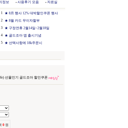
리정보
사용후기 모음
자료실
1
★ 8月 행사 12% 대박할인쿠폰 행사
2
★ 8월 카드 무이자할부
3
★ 구정연휴 2월14일~2월18일
4
★ 골드조아 앱 출시기념
5
★ 선택사항에 18k주문시
36r) 선물인기 골드조아 할인쿠폰
액
0
원