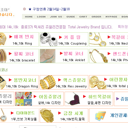
★ 8월 카드 무이자할부
★ 구정연휴 2월14일~2월18
일
★ 골드조아 앱 출시기념
★ 선택사항에 18k주문시
★ 8月 행사 12% 대박할인쿠
폰 행사