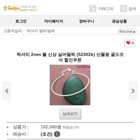
카테고리
검색
로그인
마이페이지
장바구니
관심상품
고품격실버
럭셔리 팔찌/발찌
Recent
0
럭셔리 2mm 볼 신상 실버팔찌 (52302b) 선물용 골드조
아 할인쿠폰
상세보기
상품가 :
102,000원
적립금:1%
배송비 :
(조건)
!