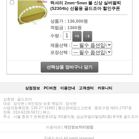
럭셔리 2mm~5mm 볼 신상 실버팔찌
(52304b) 선물용 골드조아 할인쿠폰
상품가 :
136,000원
적립금 :
1360원
수량 :
+1
-1
제품선택 :
포장선택 :
선택상품 장바구니 담기
상점정보
PC버젼
이용안내
고객센터
커뮤니티
상호명 : 골드조아
대표 : 장석헌 | 개인정보 보호 책임자 : 장석헌
사업자등록번호 :130-27-31892 | 통신판매업신고번호 : 종로구청 제01-2797호
전화 : 010-6228-5872 | 팩스 :
주소 : 서울 종로구 돈화문로10길 20(봉익동, 삼삼쥬얼리빌딩B1층) B-9호 골드조아
이용약관
|
개인정보처리방침
ⓒ골드조아 All rights reserved.