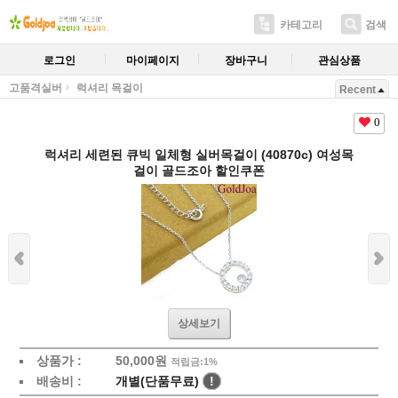
카테고리
검색
로그인
마이페이지
장바구니
관심상품
고품격실버
럭셔리 목걸이
Recent
0
럭셔리 세련된 큐빅 일체형 실버목걸이 (40870c) 여성목
걸이 골드조아 할인쿠폰
상세보기
상품가 :
50,000원
적립금:1%
배송비 :
개별(단품무료)
!