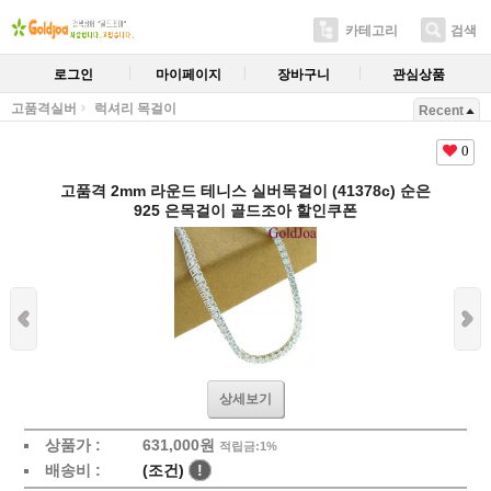
카테고리
검색
로그인
마이페이지
장바구니
관심상품
고품격실버
럭셔리 목걸이
Recent
0
고품격 2mm 라운드 테니스 실버목걸이 (41378c) 순은
925 은목걸이 골드조아 할인쿠폰
상세보기
상품가 :
631,000원
적립금:1%
배송비 :
(조건)
!