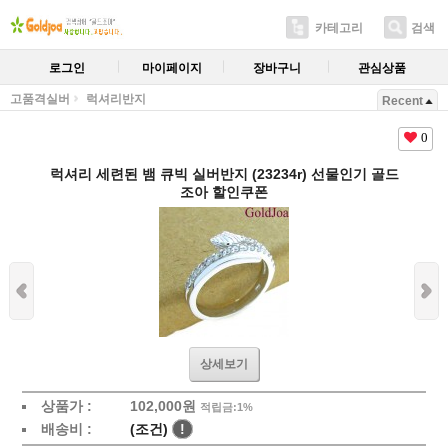
카테고리
검색
로그인
마이페이지
장바구니
관심상품
고품격실버
럭셔리반지
Recent
0
럭셔리 세련된 뱀 큐빅 실버반지 (23234r) 선물인기 골드
조아 할인쿠폰
상세보기
상품가 :
102,000원
적립금:1%
배송비 :
(조건)
!