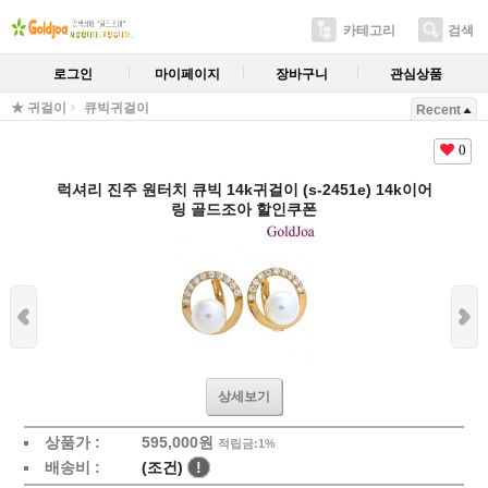
카테고리
검색
로그인
마이페이지
장바구니
관심상품
★ 귀걸이
큐빅귀걸이
Recent
0
럭셔리 진주 원터치 큐빅 14k귀걸이 (s-2451e) 14k이어
링 골드조아 할인쿠폰
상세보기
상품가 :
595,000원
적립금:1%
배송비 :
(조건)
!