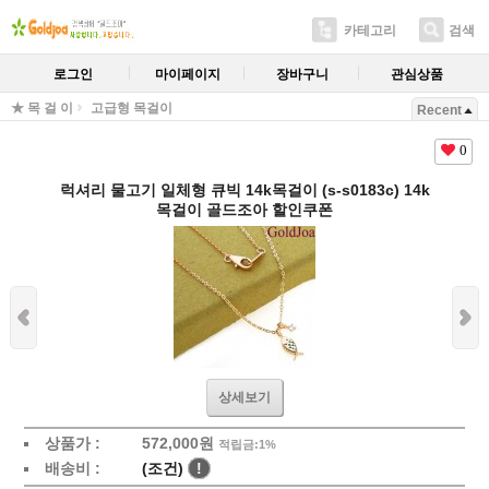
카테고리
검색
로그인
마이페이지
장바구니
관심상품
★ 목 걸 이
고급형 목걸이
Recent
0
럭셔리 물고기 일체형 큐빅 14k목걸이 (s-s0183c) 14k
목걸이 골드조아 할인쿠폰
상세보기
상품가 :
572,000원
적립금:1%
배송비 :
(조건)
!