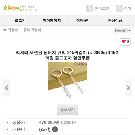
카테고리
검색
로그인
마이페이지
장바구니
관심상품
★ 귀걸이
큐빅귀걸이
Recent
0
럭셔리 세련된 원터치 큐빅 14k귀걸이 (s-0060e) 14k이
어링 골드조아 할인쿠폰
상세보기
상품가 :
476,000원
적립금:1%
배송비 :
(조건)
!