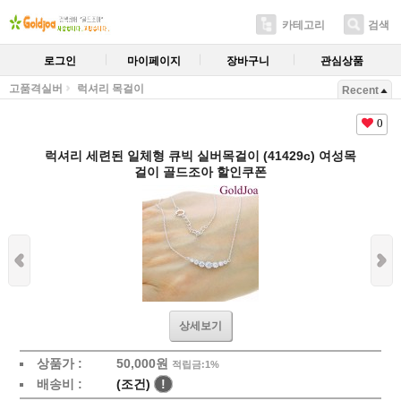
카테고리
검색
로그인
마이페이지
장바구니
관심상품
고품격실버
럭셔리 목걸이
Recent
0
럭셔리 세련된 일체형 큐빅 실버목걸이 (41429c) 여성목
걸이 골드조아 할인쿠폰
상세보기
상품가 :
50,000원
적립금:1%
배송비 :
(조건)
!