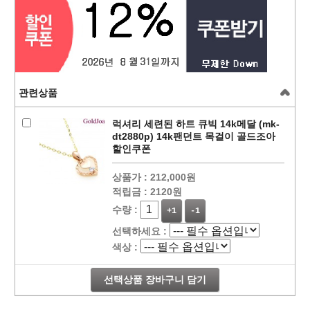
관련상품
럭셔리 세련된 하트 큐빅 14k메달 (mk-
dt2880p) 14k팬던트 목걸이 골드조아
할인쿠폰
상품가 :
212,000원
적립금 :
2120원
수량 :
+1
-1
선택하세요 :
색상 :
선택상품 장바구니 담기