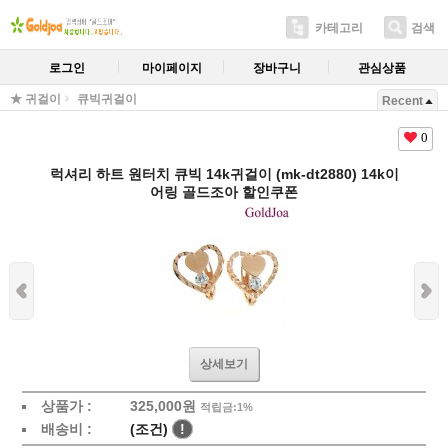
카테고리
검색
로그인
마이페이지
장바구니
관심상품
★ 귀걸이
큐빅귀걸이
Recent
0
럭셔리 하트 원터치 큐빅 14k귀걸이 (mk-dt2880) 14k이
어링 골드조아 할인쿠폰
상세보기
상품가 :
325,000원
적립금:1%
배송비 :
(조건)
!