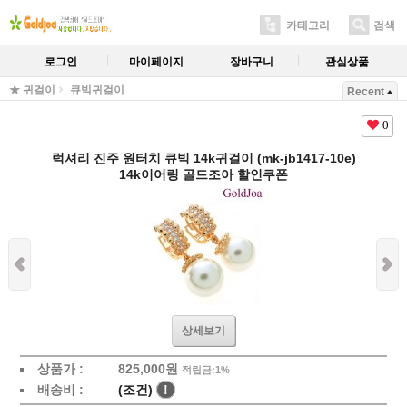
카테고리
검색
로그인
마이페이지
장바구니
관심상품
★ 귀걸이
큐빅귀걸이
Recent
0
럭셔리 진주 원터치 큐빅 14k귀걸이 (mk-jb1417-10e)
14k이어링 골드조아 할인쿠폰
상세보기
상품가 :
825,000원
적립금:1%
배송비 :
(조건)
!