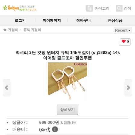
카테고리
검색
로그인
마이페이지
장바구니
관심상품
★ 귀걸이
큐빅귀걸이
Recent
0
럭셔리 3단 컷팅 원터치 큐빅 14k귀걸이 (s-j1892e) 14k
이어링 골드조아 할인쿠폰
상세보기
상품가 :
666,000원
적립금:1%
배송비 :
(조건)
!