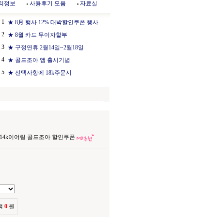
리정보
사용후기 모음
자료실
1
★ 8月 행사 12% 대박할인쿠폰 행사
2
★ 8월 카드 무이자할부
3
★ 구정연휴 2월14일~2월18일
4
★ 골드조아 앱 출시기념
5
★ 선택사항에 18k주문시
e) 14k이어링 골드조아 할인쿠폰
액
0
원