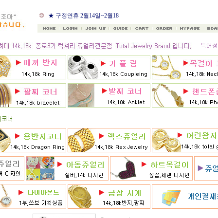
★ 8월 카드 무이자할부
★ 구정연휴 2월14일~2월18
일
★ 골드조아 앱 출시기념
★ 선택사항에 18k주문시
★ 8月 행사 12% 대박할인쿠
폰 행사