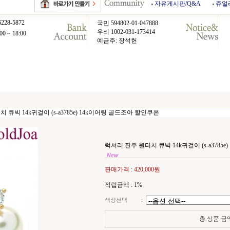
자유게시판/Q&A
쥬얼
6228-5872
국민 594802-01-047888
우리 1002-031-173414
00 ~ 18:00
예금주: 장석헌
 큐빅 14k귀걸이 (s-a3785e) 14k이어링 골드조아 할인쿠폰
럭셔리 진주 원터치 큐빅 14k귀걸이 (s-a3785
판매가격 :
420,000원
적립금액 :
1%
색상선택
:
총 상품 금