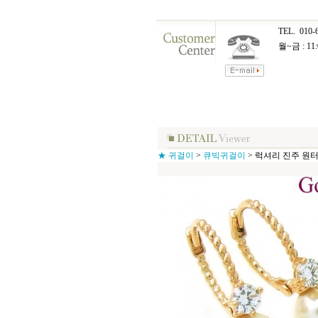
TEL.
010-
월~금 : 11:
★ 귀걸이
>
큐빅귀걸이
>
럭셔리 진주 원터치