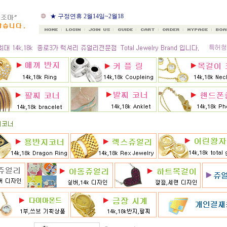
★ 구정연휴 2월14일~2월18
일
★ 골드조아 앱 출시기념
★ 선택사항에 18k주문시
★ 8月 행사 12% 대박할인쿠
폰 행사