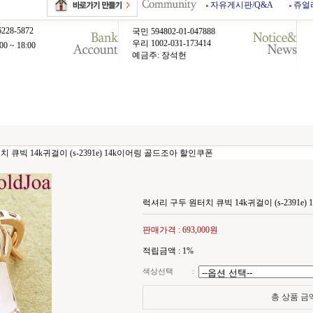
자유게시판/Q&A
쥬얼
6228-5872
국민 594802-01-047888
우리 1002-031-173414
00 ~ 18:00
예금주: 장석헌
 큐빅 14k귀걸이 (s-2391e) 14k이어링 골드조아 할인쿠폰
럭셔리 구두 원터치 큐빅 14k귀걸이 (s-2391e
판매가격 :
693,000원
적립금액 :
1%
색상선택
:
총 상품 금