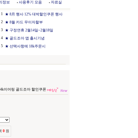
리정보
사용후기 모음
자료실
1
★ 8月 행사 12% 대박할인쿠폰 행사
2
★ 8월 카드 무이자할부
3
★ 구정연휴 2월14일~2월18일
4
★ 골드조아 앱 출시기념
5
★ 선택사항에 18k주문시
) 14k이어링 골드조아 할인쿠폰
액
0
원