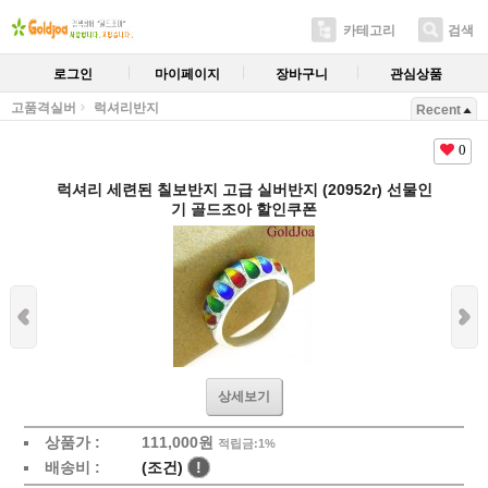
카테고리
검색
로그인
마이페이지
장바구니
관심상품
고품격실버
럭셔리반지
Recent
0
럭셔리 세련된 칠보반지 고급 실버반지 (20952r) 선물인
기 골드조아 할인쿠폰
상세보기
상품가 :
111,000원
적립금:1%
배송비 :
(조건)
!