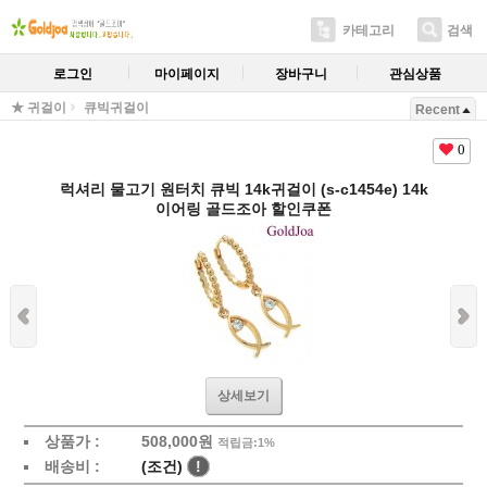
카테고리
검색
로그인
마이페이지
장바구니
관심상품
★ 귀걸이
큐빅귀걸이
Recent
0
럭셔리 물고기 원터치 큐빅 14k귀걸이 (s-c1454e) 14k
이어링 골드조아 할인쿠폰
상세보기
상품가 :
508,000원
적립금:1%
배송비 :
(조건)
!