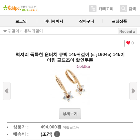
카테고리
검색
로그인
마이페이지
장바구니
관심상품
★ 귀걸이
큐빅귀걸이
Recent
0
럭셔리 독특한 원터치 큐빅 14k귀걸이 (s-j1604e) 14k이
어링 골드조아 할인쿠폰
상세보기
상품가 :
494,000원
적립금:1%
배송비 :
(조건)
!