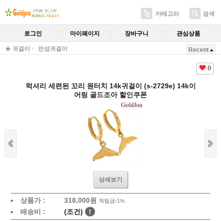
카테고리
검색
로그인
마이페이지
장바구니
관심상품
★ 귀걸이
민성귀걸이
Recent
0
럭셔리 세련된 꼬리 원터치 14k귀걸이 (s-2729e) 14k이
어링 골드조아 할인쿠폰
상세보기
상품가 :
318,000원
적립금:1%
배송비 :
(조건)
!