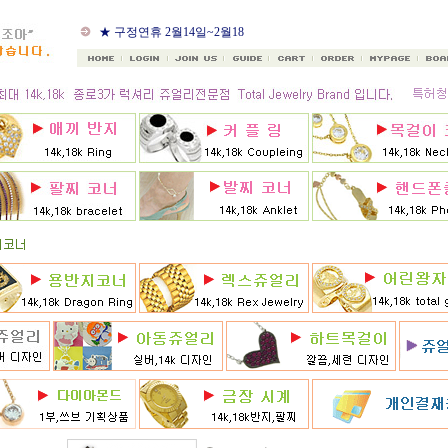
★ 8월 카드 무이자할부
★ 구정연휴 2월14일~2월18
일
★ 골드조아 앱 출시기념
★ 선택사항에 18k주문시
★ 8月 행사 12% 대박할인쿠
폰 행사