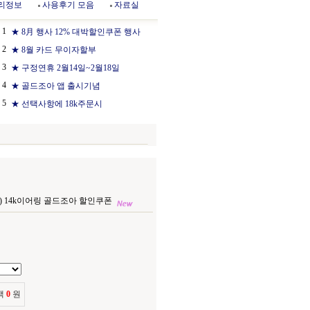
리정보
사용후기 모음
자료실
1
★ 8月 행사 12% 대박할인쿠폰 행사
2
★ 8월 카드 무이자할부
3
★ 구정연휴 2월14일~2월18일
4
★ 골드조아 앱 출시기념
5
★ 선택사항에 18k주문시
8e) 14k이어링 골드조아 할인쿠폰
액
0
원