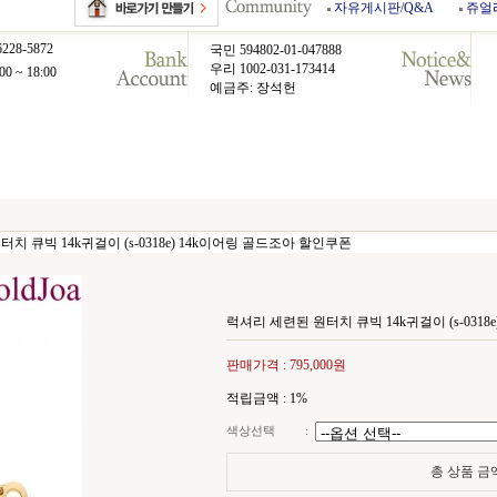
자유게시판/Q&A
쥬얼
6228-5872
국민 594802-01-047888
우리 1002-031-173414
00 ~ 18:00
예금주: 장석헌
치 큐빅 14k귀걸이 (s-0318e) 14k이어링 골드조아 할인쿠폰
럭셔리 세련된 원터치 큐빅 14k귀걸이 (s-031
판매가격 :
795,000원
적립금액 :
1%
색상선택
:
총 상품 금