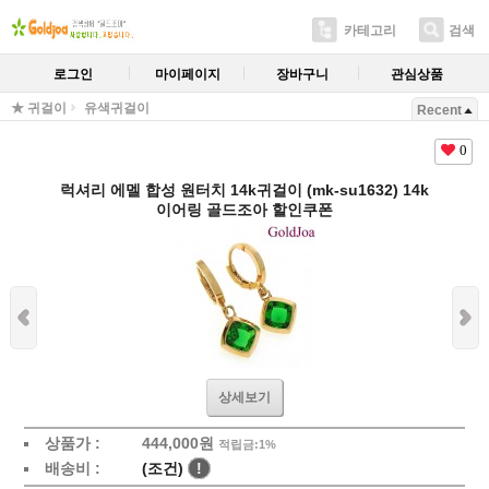
카테고리
검색
로그인
마이페이지
장바구니
관심상품
★ 귀걸이
유색귀걸이
Recent
0
럭셔리 에멜 합성 원터치 14k귀걸이 (mk-su1632) 14k
이어링 골드조아 할인쿠폰
상세보기
상품가 :
444,000원
적립금:1%
배송비 :
(조건)
!