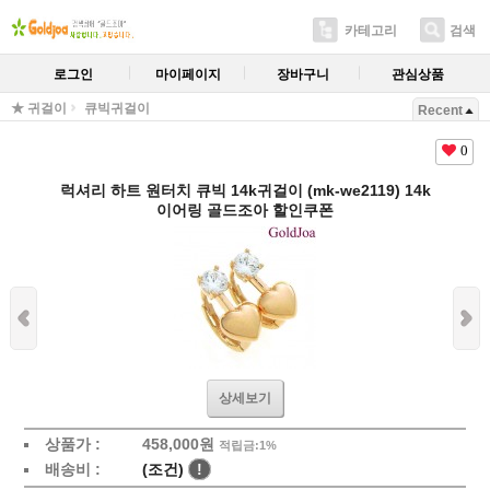
카테고리
검색
로그인
마이페이지
장바구니
관심상품
★ 귀걸이
큐빅귀걸이
Recent
0
럭셔리 하트 원터치 큐빅 14k귀걸이 (mk-we2119) 14k
이어링 골드조아 할인쿠폰
상세보기
상품가 :
458,000원
적립금:1%
배송비 :
(조건)
!