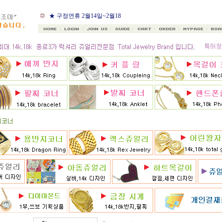
★ 8월 카드 무이자할부
★ 구정연휴 2월14일~2월18
일
★ 골드조아 앱 출시기념
★ 선택사항에 18k주문시
★ 8月 행사 12% 대박할인쿠
폰 행사