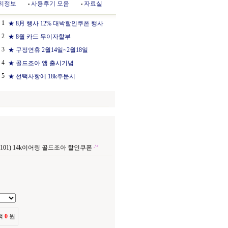
리정보
사용후기 모음
자료실
1
★ 8月 행사 12% 대박할인쿠폰 행사
2
★ 8월 카드 무이자할부
3
★ 구정연휴 2월14일~2월18일
4
★ 골드조아 앱 출시기념
5
★ 선택사항에 18k주문시
2101) 14k이어링 골드조아 할인쿠폰
액
0
원