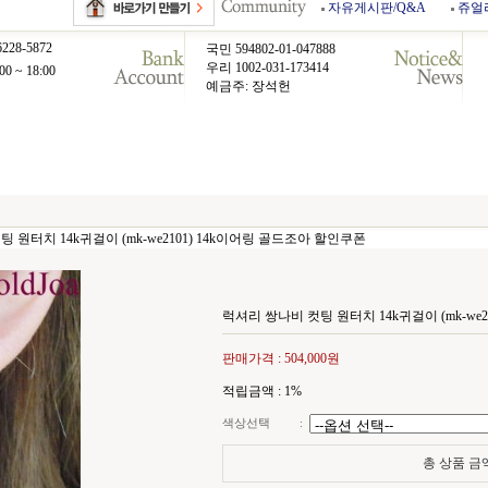
자유게시판/Q&A
쥬얼
6228-5872
국민 594802-01-047888
우리 1002-031-173414
00 ~ 18:00
예금주: 장석헌
 원터치 14k귀걸이 (mk-we2101) 14k이어링 골드조아 할인쿠폰
럭셔리 쌍나비 컷팅 원터치 14k귀걸이 (mk-we
판매가격 :
504,000원
적립금액 :
1%
색상선택
:
총 상품 금