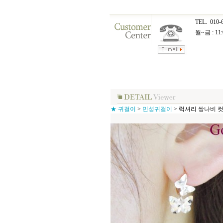
TEL.
010-
월~금 : 11:
★ 귀걸이
>
민성귀걸이
>
럭셔리 쌍나비 컷팅