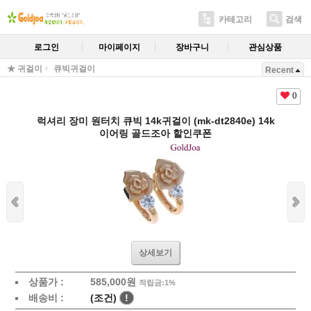
카테고리
검색
로그인
마이페이지
장바구니
관심상품
★ 귀걸이
큐빅귀걸이
Recent
0
럭셔리 장미 원터치 큐빅 14k귀걸이 (mk-dt2840e) 14k
이어링 골드조아 할인쿠폰
상세보기
상품가 :
585,000원
적립금:1%
배송비 :
(조건)
!