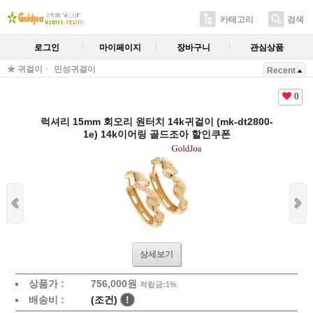
카테고리
검색
로그인
마이페이지
장바구니
관심상품
★ 귀걸이
민성귀걸이
Recent
0
럭셔리 15mm 회오리 원터치 14k귀걸이 (mk-dt2800-
1e) 14k이어링 골드조아 할인쿠폰
상세보기
상품가 :
756,000원
적립금:1%
배송비 :
(조건)
!