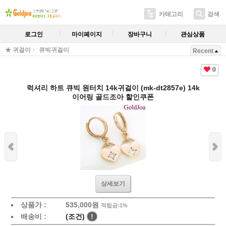
카테고리
검색
로그인
마이페이지
장바구니
관심상품
★ 귀걸이
큐빅귀걸이
Recent
0
럭셔리 하트 큐빅 원터치 14k귀걸이 (mk-dt2857e) 14k
이어링 골드조아 할인쿠폰
상세보기
상품가 :
535,000원
적립금:1%
배송비 :
(조건)
!