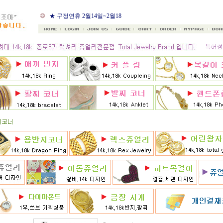
★ 8월 카드 무이자할부
★ 구정연휴 2월14일~2월18
일
★ 골드조아 앱 출시기념
★ 선택사항에 18k주문시
★ 8月 행사 12% 대박할인쿠
폰 행사