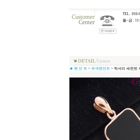
TEL.
010-
월~금 : 11:
★ 펜 던 트
>
유색펜던트
>
럭셔리 세련된 사