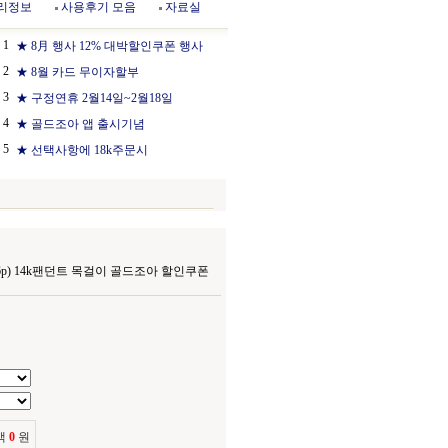
리정보
사용후기 모음
자료실
1
★ 8月 행사 12% 대박할인쿠폰 행사
2
★ 8월 카드 무이자할부
3
★ 구정연휴 2월14일~2월18일
4
★ 골드조아 앱 출시기념
5
★ 선택사항에 18k주문시
66p) 14k팬던트 목걸이 골드조아 할인쿠폰
액
0
원