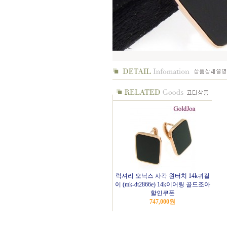
럭셔리 오닉스 사각 원터치 14k귀걸
이 (mk-dt2866e) 14k이어링 골드조아
할인쿠폰
747,000
원