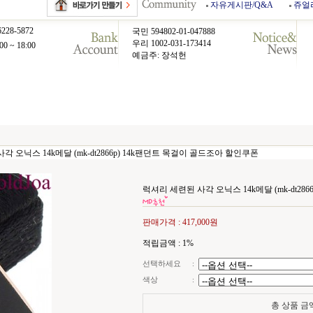
자유게시판/Q&A
쥬얼
6228-5872
국민 594802-01-047888
우리 1002-031-173414
00 ~ 18:00
예금주: 장석헌
각 오닉스 14k메달 (mk-dt2866p) 14k팬던트 목걸이 골드조아 할인쿠폰
럭셔리 세련된 사각 오닉스 14k메달 (mk-dt28
판매가격 :
417,000원
적립금액 :
1%
선택하세요
:
색상
:
총 상품 금