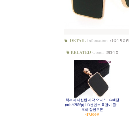
럭셔리 세련된 사각 오닉스 14k메달
(mk-dt2866p) 14k팬던트 목걸이 골드
조아 할인쿠폰
417,000
원