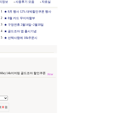
리정보
사용후기 모음
자료실
1
★ 8月 행사 12% 대박할인쿠폰 행사
2
★ 8월 카드 무이자할부
3
★ 구정연휴 2월14일~2월18일
4
★ 골드조아 앱 출시기념
5
★ 선택사항에 18k주문시
866e) 14k이어링 골드조아 할인쿠폰
액
0
원