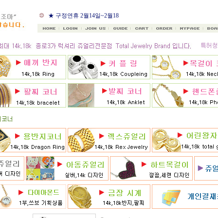
★ 8월 카드 무이자할부
★ 구정연휴 2월14일~2월18
일
★ 골드조아 앱 출시기념
★ 선택사항에 18k주문시
★ 8月 행사 12% 대박할인쿠
폰 행사