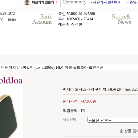
자유게시판/Q&A
쥬얼
6228-5872
국민 594802-01-047888
우리 1002-031-173414
00 ~ 18:00
예금주: 장석헌
 원터치 14k귀걸이 (mk-dt2866e) 14k이어링 골드조아 할인쿠폰
럭셔리 오닉스 사각 원터치 14k귀걸이 (mk-dt2
판매가격 :
747,000원
적립금액 :
1%
색상선택
:
총 상품 금