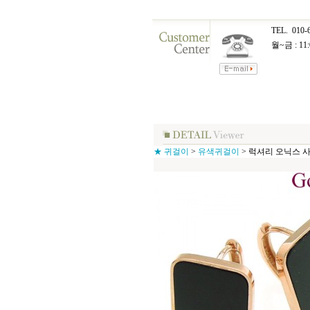
TEL.
010-
월~금 : 11:
★ 귀걸이
>
유색귀걸이
>
럭셔리 오닉스 사각