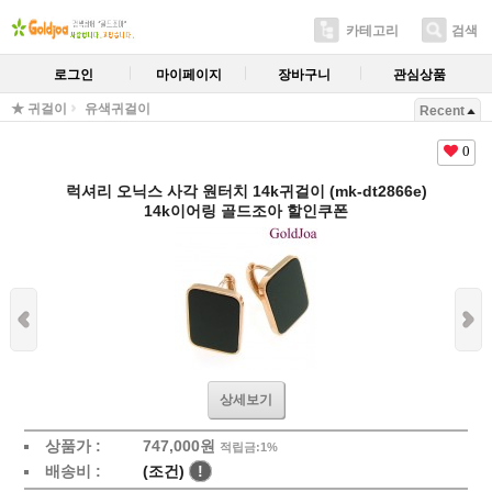
카테고리
검색
로그인
마이페이지
장바구니
관심상품
★ 귀걸이
유색귀걸이
Recent
0
럭셔리 오닉스 사각 원터치 14k귀걸이 (mk-dt2866e)
14k이어링 골드조아 할인쿠폰
상세보기
상품가 :
747,000원
적립금:1%
배송비 :
(조건)
!