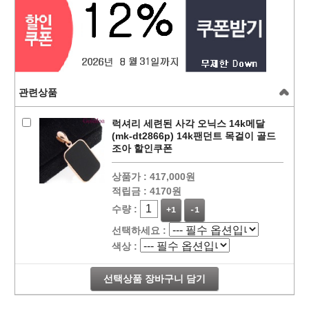
관련상품
럭셔리 세련된 사각 오닉스 14k메달
(mk-dt2866p) 14k팬던트 목걸이 골드
조아 할인쿠폰
상품가 :
417,000원
적립금 :
4170원
수량 :
+1
-1
선택하세요 :
색상 :
선택상품 장바구니 담기