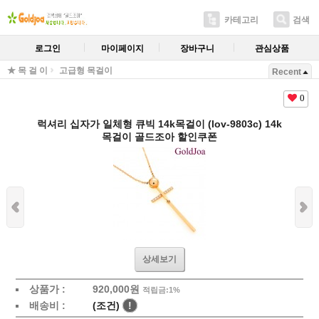
카테고리
검색
로그인
마이페이지
장바구니
관심상품
★ 목 걸 이
고급형 목걸이
Recent
0
럭셔리 십자가 일체형 큐빅 14k목걸이 (lov-9803c) 14k
목걸이 골드조아 할인쿠폰
상세보기
상품가 :
920,000원
적립금:1%
배송비 :
(조건)
!