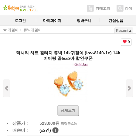
카테고리
검색
로그인
마이페이지
장바구니
관심상품
★ 귀걸이
큐빅귀걸이
Recent
0
럭셔리 하트 원터치 큐빅 14k귀걸이 (lov-8140-1e) 14k
이어링 골드조아 할인쿠폰
상세보기
상품가 :
523,000원
적립금:1%
배송비 :
(조건)
!