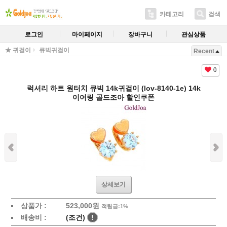
카테고리
검색
로그인
마이페이지
장바구니
관심상품
★ 귀걸이
큐빅귀걸이
Recent
0
럭셔리 하트 원터치 큐빅 14k귀걸이 (lov-8140-1e) 14k
이어링 골드조아 할인쿠폰
상세보기
상품가 :
523,000원
적립금:1%
배송비 :
(조건)
!