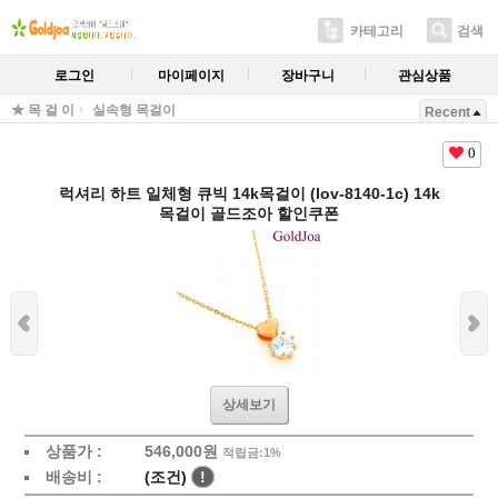
카테고리
검색
로그인
마이페이지
장바구니
관심상품
★ 목 걸 이
실속형 목걸이
Recent
0
럭셔리 하트 일체형 큐빅 14k목걸이 (lov-8140-1c) 14k
목걸이 골드조아 할인쿠폰
상세보기
상품가 :
546,000원
적립금:1%
배송비 :
(조건)
!