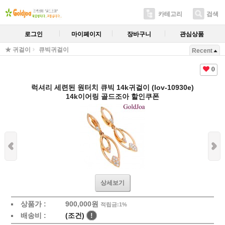
카테고리
검색
로그인
마이페이지
장바구니
관심상품
★ 귀걸이
큐빅귀걸이
Recent
0
럭셔리 세련된 원터치 큐빅 14k귀걸이 (lov-10930e)
14k이어링 골드조아 할인쿠폰
상세보기
상품가 :
900,000원
적립금:1%
배송비 :
(조건)
!