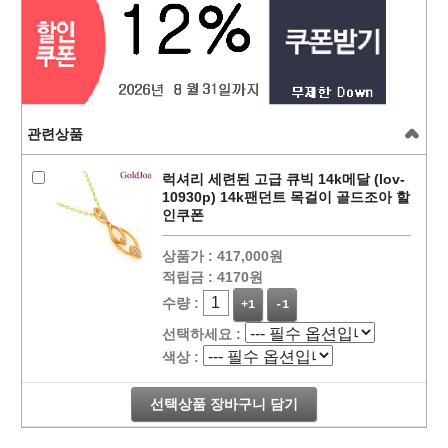
관련상품
럭셔리 세련된 고급 큐빅 14k메달 (lov-
10930p) 14k팬던트 목걸이 골드조아 할
인쿠폰
상품가 :
417,000원
적립금 :
4170원
수량 :
+1
-1
선택하세요 :
색상 :
선택상품 장바구니 담기