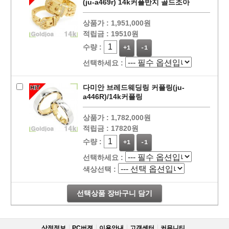
(ju-a469r) 14k커플반지 골드조아
상품가 :
1,951,000원
적립금 :
19510원
수량 :
+1
-1
선택하세요 :
다미안 브레드웨딩링 커플링(ju-
a446R)/14k커플링
상품가 :
1,782,000원
적립금 :
17820원
수량 :
+1
-1
선택하세요 :
색상선택 :
선택상품 장바구니 담기
상점정보
PC버젼
이용안내
고객센터
커뮤니티