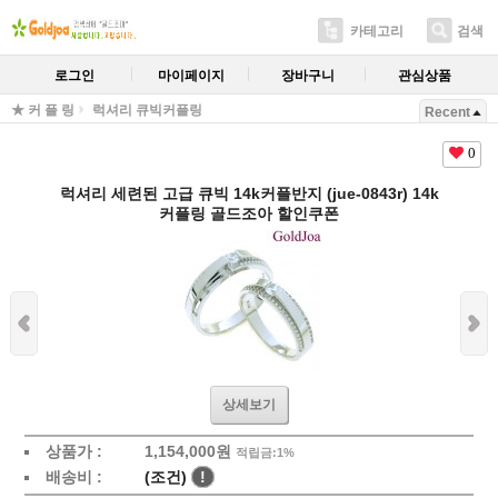
카테고리
검색
로그인
마이페이지
장바구니
관심상품
★ 커 플 링
럭셔리 큐빅커플링
Recent
0
럭셔리 세련된 고급 큐빅 14k커플반지 (jue-0843r) 14k
커플링 골드조아 할인쿠폰
상세보기
상품가 :
1,154,000원
적립금:1%
배송비 :
(조건)
!