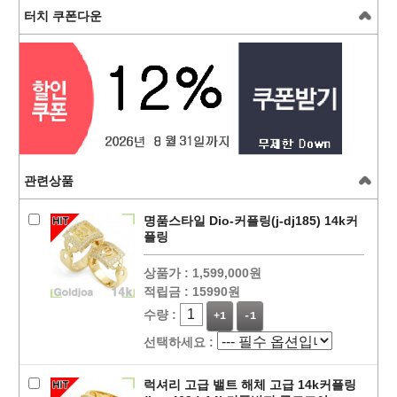
터치 쿠폰다운
관련상품
명품스타일 Dio-커플링(j-dj185) 14k커
플링
상품가 :
1,599,000원
적립금 :
15990원
수량 :
+1
-1
선택하세요 :
럭셔리 고급 밸트 해체 고급 14k커플링