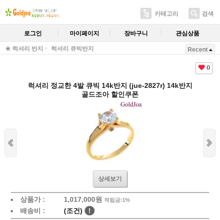
카테고리
검색
로그인
마이페이지
장바구니
관심상품
★ 럭셔리 반지
럭셔리 큐빅반지
Recent
0
럭셔리 정교한 4발 큐빅 14k반지 (jue-2827r) 14k반지
골드조아 할인쿠폰
상세보기
상품가 :
1,017,000원
적립금:1%
배송비 :
(조건)
!