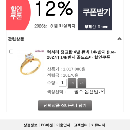
관련상품
럭셔리 정교한 4발 큐빅 14k반지 (jue-
2827r) 14k반지 골드조아 할인쿠폰
상품가 :
1,017,000원
적립금 :
10170원
수량 :
+1
-1
색상선택 :
선택상품 장바구니 담기
상점정보
PC버젼
이용안내
고객센터
커뮤니티