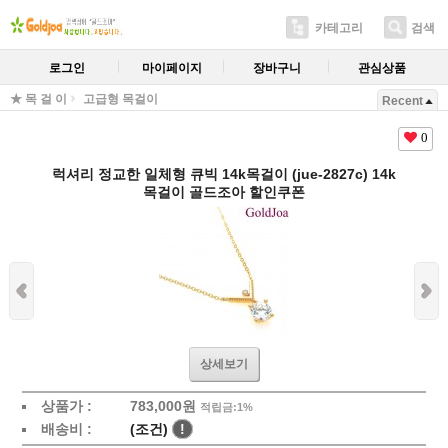
카테고리
검색
로그인
마이페이지
장바구니
관심상품
★ 목 걸 이
고급형 목걸이
Recent
0
럭셔리 정교한 일체형 큐빅 14k목걸이 (jue-2827c) 14k
목걸이 골드조아 할인쿠폰
상세보기
상품가 :
783,000원
적립금:1%
배송비 :
(조건)
!