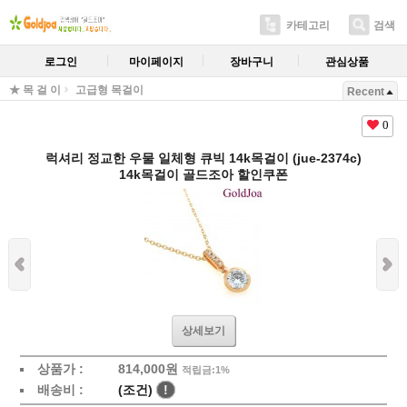
카테고리
검색
로그인
마이페이지
장바구니
관심상품
★ 목 걸 이
고급형 목걸이
Recent
0
럭셔리 정교한 우물 일체형 큐빅 14k목걸이 (jue-2374c)
14k목걸이 골드조아 할인쿠폰
상세보기
상품가 :
814,000원
적립금:1%
배송비 :
(조건)
!